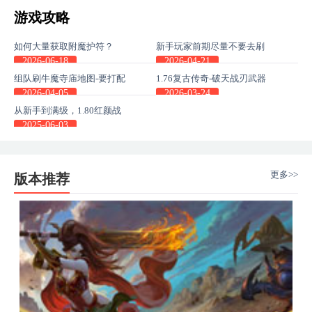
游戏攻略
如何大量获取附魔护符？
新手玩家前期尽量不要去刷
副本地图，这些主线任务收
2026-06-18
2026-04-21
益也很高
组队刷牛魔寺庙地图-要打配
1.76复古传奇-破天战刃武器
合不然通关不了
不单是pk神器，更是身份的
2026-04-05
2026-03-24
象征
从新手到满级，1.80红颜战
神传奇SF高性价比装备组合
2025-06-03
更多>>
版本推荐