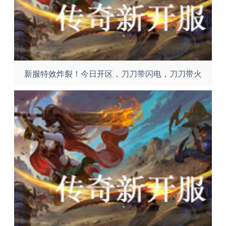
新服特效炸裂！今日开区，刀刀带闪电，刀刀带火
焰！