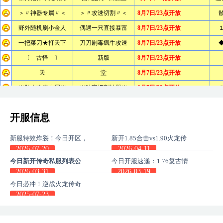
开服信息
新服特效炸裂！今日开区，
新开1.85合击vs1.90火龙传
刀刀带闪电，刀刀带火焰！
奇-版本差异有多少？
2026-07-20
2026-04-11
今日新开传奇私服列表公
今日开服速递：1.76复古情
布、你更喜欢那个版本？
怀与1.85合击策略同步上线
2026-03-31
2026-03-19
今日必冲！逆战火龙传奇
SF5倍爆率新区，装备拿到
2025-07-23
手软