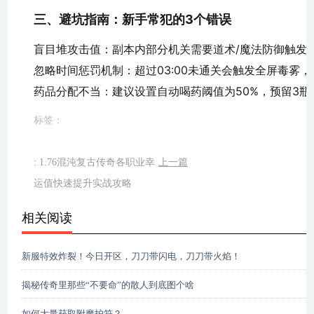
三、避坑指南：新手常犯的3个错误
盲目堆攻击值：副本内部分机关需要道术/魔法防御触发
忽略时间惩罚机制：超过03:00未通关会触发全屏毒雾
药品分配不当：建议设置自动喝药阈值为50%，预留3瓶
标签：
: 1.76混沌复古传奇各职业幸
上一篇
运值快速提升实战攻略
相关阅读
新服特效炸裂！今日开区，刀刀带闪电，刀刀带火焰！
揭秘传奇里那些“不要命”的散人到底图个啥
如何大量获取附魔护符？