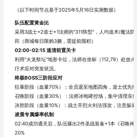
（以下时间节点基于2025年5月16日实测数据）
队伍配置黄金比
采用3战士+2道士+1法师的"311阵型"，人均道术/魔
药（商城每日限购3捆，需提前囤积）
02:00-02:15 速清前置关卡
利用"火龙祭坛"地形卡位，法师在坐标（112,79）处
疗术应对突发状况。
终极BOSS三阶段应对
狂暴阶段（血量70%）：全员退至地图四角，道士优先
召唤阶段（血量30%）：法师冰咆哮控场，集中清理东
决胜阶段（血量10%）：战士开烈火剑法强攻，注意躲
凌晨专属爆率机制
02:40成功通关后，队伍爆出2件圣战装备+1本《召唤神
20%