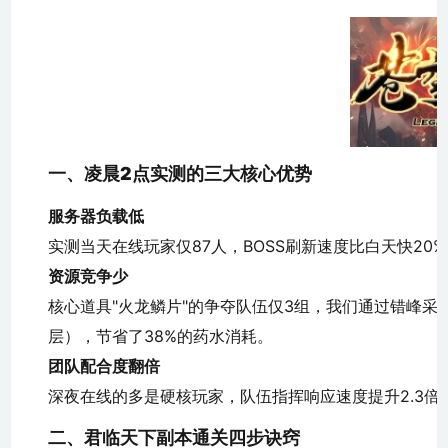
一、
凌晨2点实测
的三大核心优势
服务器负载低
实测当天在线玩家仅87人，BOSS刷新速度比白天快2
资源竞争少
核心道具"火龙鳞片"的争夺队伍仅3组，我们通过错峰采集策略（
层），节省了38%的药水消耗。
团队配合度翻倍
深夜在线的多是硬核玩家，队伍指挥响应速度提升2.3
二、
君临天下副本
通关四步诀窍