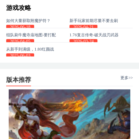
游戏攻略
如何大量获取附魔护符？
新手玩家前期尽量不要去刷
副本地图，这些主线任务收
2026-06-18
2026-04-21
益也很高
组队刷牛魔寺庙地图-要打配
1.76复古传奇-破天战刃武器
合不然通关不了
不单是pk神器，更是身份的
2026-04-05
2026-03-24
象征
从新手到满级，1.80红颜战
神传奇SF高性价比装备组合
2025-06-03
更多>>
版本推荐