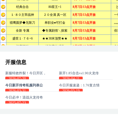
开服信息
新服特效炸裂！今日开区，
新开1.85合击vs1.90火龙传
刀刀带闪电，刀刀带火焰！
奇-版本差异有多少？
2026-07-20
2026-04-11
今日新开传奇私服列表公
今日开服速递：1.76复古情
布、你更喜欢那个版本？
怀与1.85合击策略同步上线
2026-03-31
2026-03-19
今日必冲！逆战火龙传奇
SF5倍爆率新区，装备拿到
2025-07-23
手软