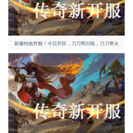
新服特效炸裂！今日开区，刀刀带闪电，刀刀带火
焰！