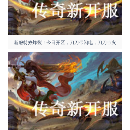
新服特效炸裂！今日开区，刀刀带闪电，刀刀带火
焰！