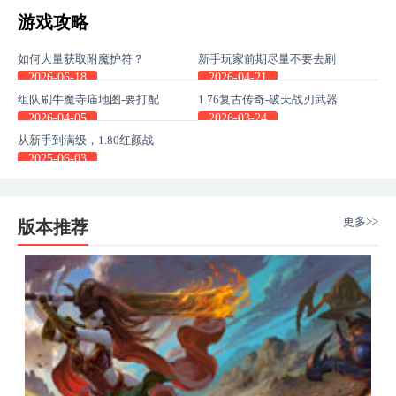
游戏攻略
如何大量获取附魔护符？
新手玩家前期尽量不要去刷
副本地图，这些主线任务收
2026-06-18
2026-04-21
益也很高
组队刷牛魔寺庙地图-要打配
1.76复古传奇-破天战刃武器
合不然通关不了
不单是pk神器，更是身份的
2026-04-05
2026-03-24
象征
从新手到满级，1.80红颜战
神传奇SF高性价比装备组合
2025-06-03
更多>>
版本推荐