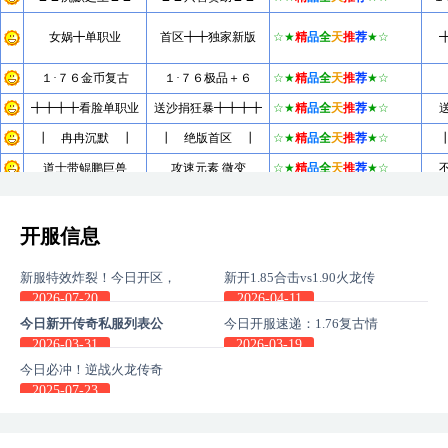
开服信息
新服特效炸裂！今日开区，
新开1.85合击vs1.90火龙传
刀刀带闪电，刀刀带火焰！
奇-版本差异有多少？
2026-07-20
2026-04-11
今日新开传奇私服列表公
今日开服速递：1.76复古情
布、你更喜欢那个版本？
怀与1.85合击策略同步上线
2026-03-31
2026-03-19
今日必冲！逆战火龙传奇
SF5倍爆率新区，装备拿到
2025-07-23
手软